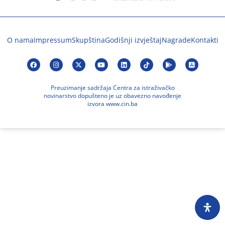
O nama
Impressum
Skupština
Godišnji izvještaj
Nagrade
Kontakti
Preuzimanje sadržaja Centra za istraživačko
novinarstvo dopušteno je uz obavezno navođenje
izvora www.cin.ba