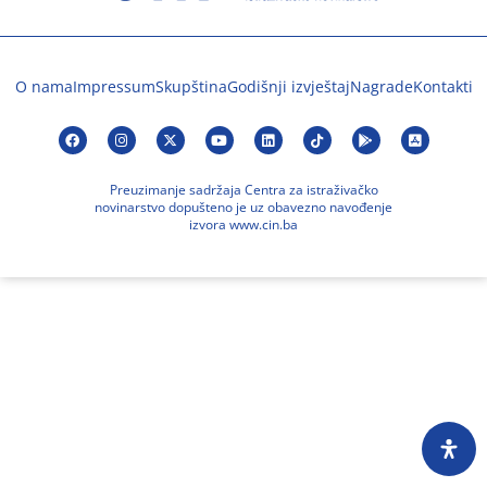
O nama
Impressum
Skupština
Godišnji izvještaj
Nagrade
Kontakti
Preuzimanje sadržaja Centra za istraživačko
novinarstvo dopušteno je uz obavezno navođenje
izvora www.cin.ba