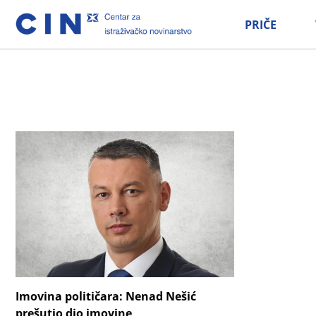
PRIČE
Imovina političara: Nenad Nešić
prešutio dio imovine