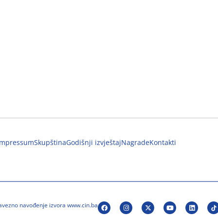
Impressum
Skupština
Godišnji izvještaj
Nagrade
Kontakti
bavezno navođenje izvora www.cin.ba