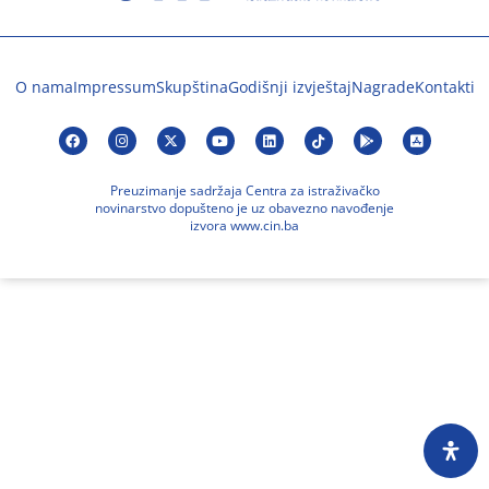
O nama
Impressum
Skupština
Godišnji izvještaj
Nagrade
Kontakti
Preuzimanje sadržaja Centra za istraživačko
novinarstvo dopušteno je uz obavezno navođenje
izvora www.cin.ba