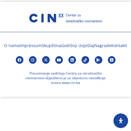
O nama
Impressum
Skupština
Godišnji izvještaj
Nagrade
Kontakti
Preuzimanje sadržaja Centra za istraživačko
novinarstvo dopušteno je uz obavezno navođenje
izvora www.cin.ba