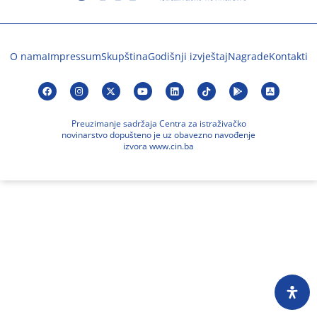
O nama
Impressum
Skupština
Godišnji izvještaj
Nagrade
Kontakti
Preuzimanje sadržaja Centra za istraživačko
novinarstvo dopušteno je uz obavezno navođenje
izvora www.cin.ba