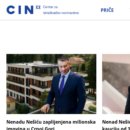
PRIČE
Nenadu Nešiću zaplijenjena milionska
Nenad Nešić
imovina u Crnoj Gori
kauciju od 