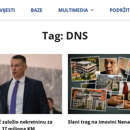
VIJESTI
BAZE
MULTIMEDIA
PODRŽIT
Tag: DNS
 založio nekretninu za
Slani trag na imovini Nen
1,37 miliona KM