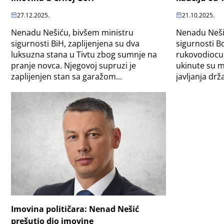
27.12.2025.
21.10.2025.
Nenadu Nešiću, bivšem ministru
Nenadu Neši
sigurnosti BiH, zaplijenjena su dva
sigurnosti B
luksuzna stana u Tivtu zbog sumnje na
rukovodiocu 
pranje novca. Njegovoj supruzi je
ukinute su m
zaplijenjen stan sa garažom...
javljanja drž
Imovina političara: Nenad Nešić
prešutio dio imovine