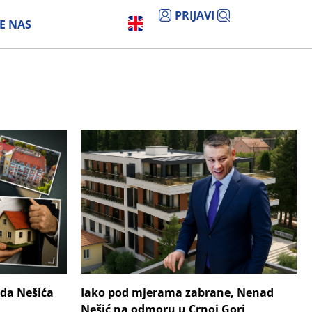
PRIJAVI
E NAS
ada Nešića
Iako pod mjerama zabrane, Nenad
Nešić na odmoru u Crnoj Gori