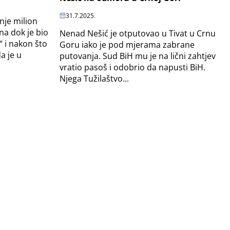
31.7.2025.
nje milion
a dok je bio
Nenad Nešić je otputovao u Tivat u Crnu
“ i nakon što
Goru iako je pod mjerama zabrane
a je u
putovanja. Sud BiH mu je na lični zahtjev
vratio pasoš i odobrio da napusti BiH.
Njega Tužilaštvo...