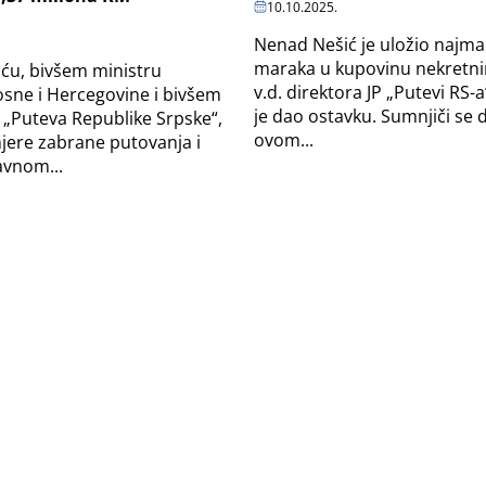
10.10.2025.
Nenad Nešić je uložio najma
maraka u kupovinu nekretnin
ću, bivšem ministru
v.d. direktora JP „Putevi RS-a
osne i Hercegovine i bivšem
je dao ostavku. Sumnjiči se d
„Puteva Republike Srpske“,
ovom...
jere zabrane putovanja i
avnom...