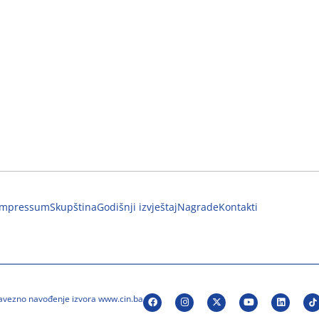
Impressum
Skupština
Godišnji izvještaj
Nagrade
Kontakti
bavezno navođenje izvora www.cin.ba