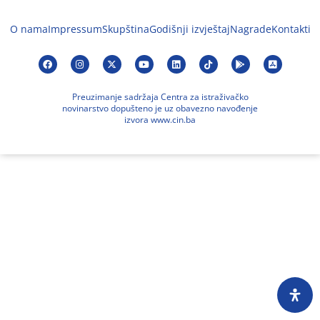
O nama
Impressum
Skupština
Godišnji izvještaj
Nagrade
Kontakti
Preuzimanje sadržaja Centra za istraživačko
novinarstvo dopušteno je uz obavezno navođenje
izvora www.cin.ba