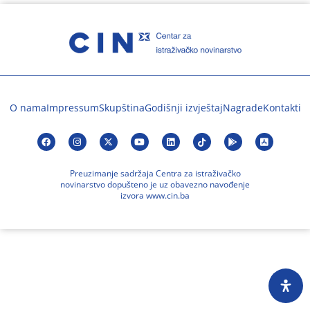
O nama
Impressum
Skupština
Godišnji izvještaj
Nagrade
Kontakti
Preuzimanje sadržaja Centra za istraživačko
novinarstvo dopušteno je uz obavezno navođenje
izvora www.cin.ba