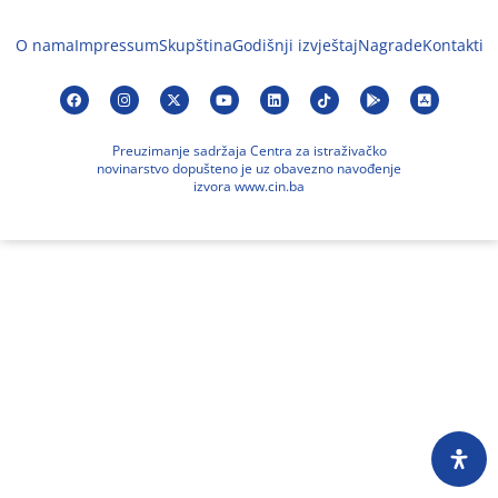
O nama
Impressum
Skupština
Godišnji izvještaj
Nagrade
Kontakti
Preuzimanje sadržaja Centra za istraživačko
novinarstvo dopušteno je uz obavezno navođenje
izvora www.cin.ba