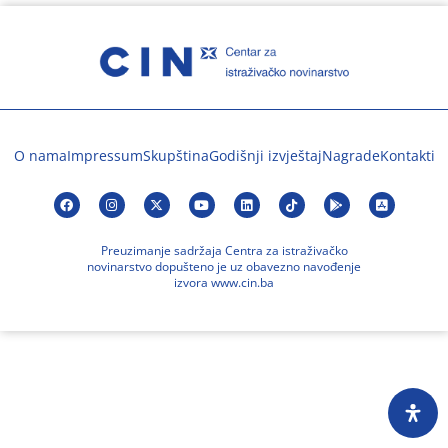
O nama
Impressum
Skupština
Godišnji izvještaj
Nagrade
Kontakti
Preuzimanje sadržaja Centra za istraživačko
novinarstvo dopušteno je uz obavezno navođenje
izvora www.cin.ba