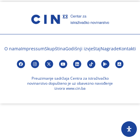
O nama
Impressum
Skupština
Godišnji izvještaj
Nagrade
Kontakti
Preuzimanje sadržaja Centra za istraživačko
novinarstvo dopušteno je uz obavezno navođenje
izvora www.cin.ba