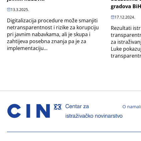
gradova Bi
13.3.2025.
17.12.2024.
Digitalizacija procedure može smanjiti
netransparentnost i rizike za korupciju
Rezultati ist
pri javnim nabavkama, ali je skupa i
transparentn
zahtijeva posebna znanja pa je za
za istraživan
implementaciju...
Luke pokazuj
transparentno
O nama