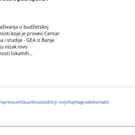
H
raživanja o budžetskoj
osti koje je proveo Centar
ja i studije - GEA iz Banje
u nizak nivo
sti lokalnih...
Impressum
Skupština
Godišnji izvještaj
Nagrade
Kontakti