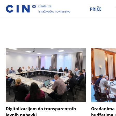
PRIČE
Građanima 
Digitalizacijom do transparentnih
budžetima u
javnih nabavki