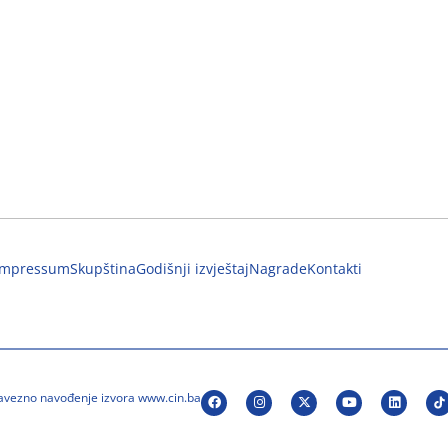
Impressum
Skupština
Godišnji izvještaj
Nagrade
Kontakti
bavezno navođenje izvora www.cin.ba