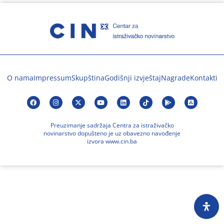
O nama
Impressum
Skupština
Godišnji izvještaj
Nagrade
Kontakti
Preuzimanje sadržaja Centra za istraživačko
novinarstvo dopušteno je uz obavezno navođenje
izvora www.cin.ba