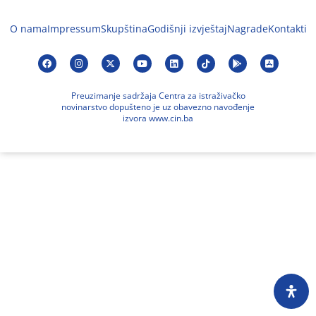
O nama
Impressum
Skupština
Godišnji izvještaj
Nagrade
Kontakti
Preuzimanje sadržaja Centra za istraživačko
novinarstvo dopušteno je uz obavezno navođenje
izvora www.cin.ba