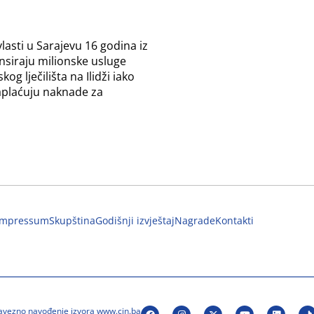
lasti u Sarajevu 16 godina iz
nsiraju milionske usluge
kog lječilišta na Ilidži iako
aplaćuju naknade za
Impressum
Skupština
Godišnji izvještaj
Nagrade
Kontakti
bavezno navođenje izvora www.cin.ba