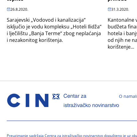
26.8.2020.
31.3.2020.
Sarajevski „Vodovod i kanalizacija“
Kantonalne v
isključio je vodu kompleksu „Hoteli Ilidža“
budžeta fina
i lječilištu „Banja Terme“ zbog neplaćanja
hotela i banjs
i nezakonitog korištenja.
od njih ne n
korištenje...
O nama
Preuzimanje sadržaja Centra za istraživačko novinarstvo dopušteno je uz o