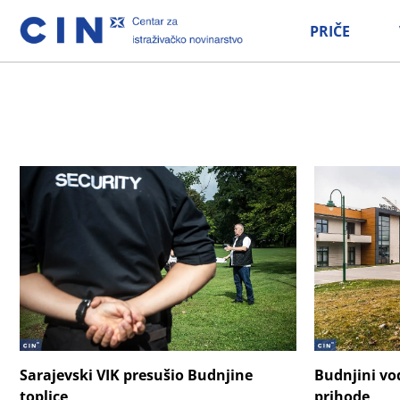
PRIČE
Sarajevski VIK presušio Budnjine
Budnjini vo
toplice
prihode