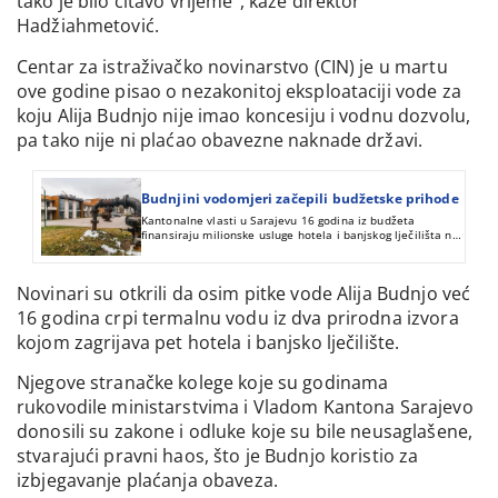
tako je bilo čitavo vrijeme“, kaže direktor
Hadžiahmetović.
Centar za istraživačko novinarstvo (CIN) je u martu
ove godine pisao o nezakonitoj eksploataciji vode za
koju Alija Budnjo nije imao koncesiju i vodnu dozvolu,
pa tako nije ni plaćao obavezne naknade državi.
Budnjini vodomjeri začepili budžetske prihode
Kantonalne vlasti u Sarajevu 16 godina iz budžeta
finansiraju milionske usluge hotela i banjskog lječilišta na
Ilidži iako od njih ne naplaćuju naknade za korištenje
termalnih izvora.
Novinari su otkrili da osim pitke vode Alija Budnjo već
16 godina crpi termalnu vodu iz dva prirodna izvora
kojom zagrijava pet hotela i banjsko lječilište.
Njegove stranačke kolege koje su godinama
rukovodile ministarstvima i Vladom Kantona Sarajevo
donosili su zakone i odluke koje su bile neusaglašene,
stvarajući pravni haos, što je Budnjo koristio za
izbjegavanje plaćanja obaveza.