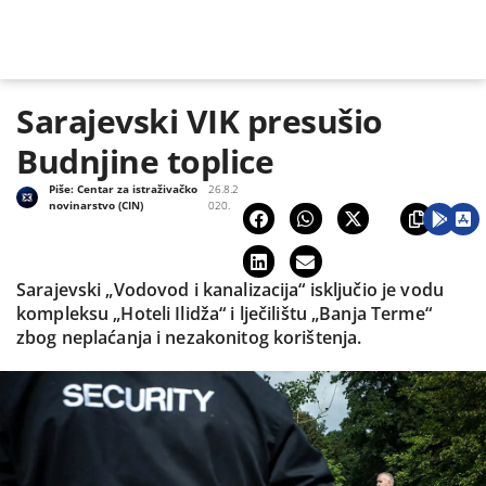
Sarajevski VIK presušio
Budnjine toplice
Piše:
Centar za istraživačko
26.8.2
novinarstvo (CIN)
020.
Sarajevski „Vodovod i kanalizacija“ isključio je vodu
kompleksu „Hoteli Ilidža“ i lječilištu „Banja Terme“
zbog neplaćanja i nezakonitog korištenja.