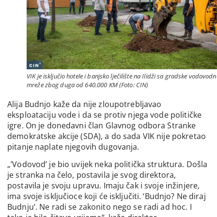
VIK je isključio hotele i banjsko lječilište na Ilidži sa gradske vodovodn
mreže zbog duga od 640.000 KM (Foto: CIN)
Alija Budnjo kaže da nije zloupotrebljavao
eksploataciju vode i da se protiv njega vode političke
igre. On je donedavni član Glavnog odbora Stranke
demokratske akcije (SDA), a do sada VIK nije pokretao
pitanje naplate njegovih dugovanja.
„’Vodovod’ je bio uvijek neka politička struktura. Došla
je stranka na čelo, postavila je svog direktora,
postavila je svoju upravu. Imaju čak i svoje inžinjere,
ima svoje isključioce koji će isključiti. ‘Budnjo? Ne diraj
Budnju’. Ne radi se zakonito nego se radi ad hoc. I