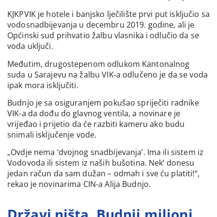
KJKPVIK je hotele i banjsko lječilište prvi put isključio sa
vodosnadbijevanja u decembru 2019. godine, ali je
Općinski sud prihvatio žalbu vlasnika i odlučio da se
voda uključi.
Međutim, drugostepenom odlukom Kantonalnog
suda u Sarajevu na žalbu VIK-a odlučeno je da se voda
ipak mora isključiti.
Budnjo je sa osiguranjem pokušao spriječiti radnike
VIK-a da dođu do glavnog ventila, a novinare je
vrijeđao i prijetio da će razbiti kameru ako budu
snimali isključenje vode.
„Ovdje nema ‘dvojnog snadbijevanja’. Ima ili sistem iz
Vodovoda ili sistem iz naših bušotina. Nek’ donesu
jedan račun da sam dužan – odmah i sve ću platiti!“,
rekao je novinarima CIN-a Alija Budnjo.
Državi ništa, Budnji milioni