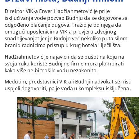
Direktor VIK-a Enver Hadžiahmetović je prije
isključivanja vode pozvao Budnju da se dogovore za
odgođeno plaćanje dugova. Tražio je od njega da
omogući uposlenicima VIK-a provjeru „dvojnog
snadbijevanja“ jer je Budnjo već nekoliko puta silom
branio radnicima pristup u krug hotela i lječilišta.
Hadžiahmetović je najavio i da se bušotina koju na
svoju ruku koriste Budnjine firme mora plombirati
kako više ne bi trošile vodu nezakonito.
Međutim, predstavnici VIK-a i Budnjin advokat se nisu
uspjeli dogovoriti, pa je voda u kompleksu isključena.