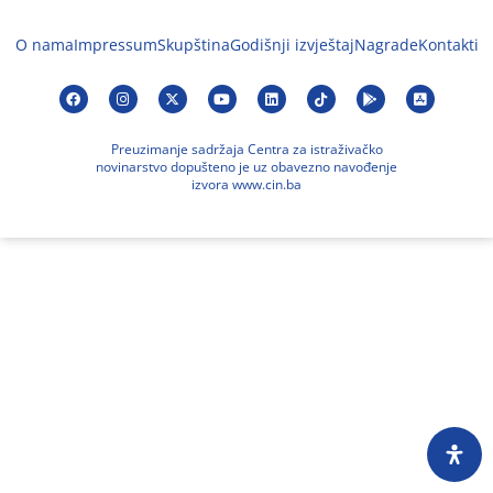
O nama
Impressum
Skupština
Godišnji izvještaj
Nagrade
Kontakti
Preuzimanje sadržaja Centra za istraživačko
novinarstvo dopušteno je uz obavezno navođenje
izvora www.cin.ba