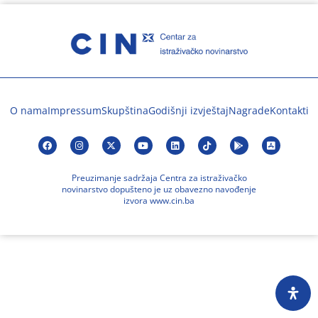
O nama
Impressum
Skupština
Godišnji izvještaj
Nagrade
Kontakti
Preuzimanje sadržaja Centra za istraživačko
novinarstvo dopušteno je uz obavezno navođenje
izvora www.cin.ba