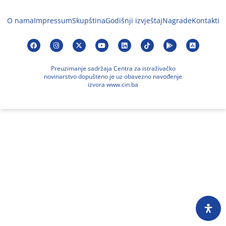
O nama
Impressum
Skupština
Godišnji izvještaj
Nagrade
Kontakti
Preuzimanje sadržaja Centra za istraživačko
novinarstvo dopušteno je uz obavezno navođenje
izvora www.cin.ba