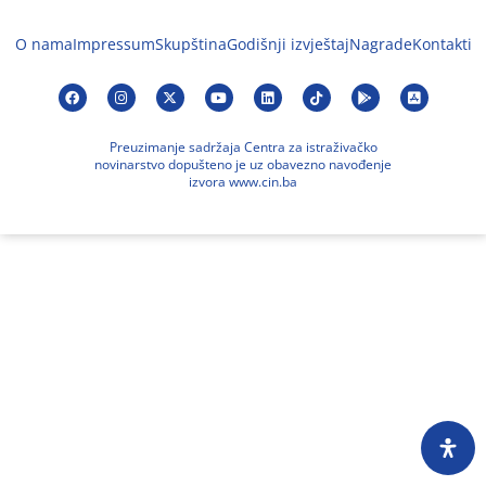
O nama
Impressum
Skupština
Godišnji izvještaj
Nagrade
Kontakti
Preuzimanje sadržaja Centra za istraživačko
novinarstvo dopušteno je uz obavezno navođenje
izvora www.cin.ba