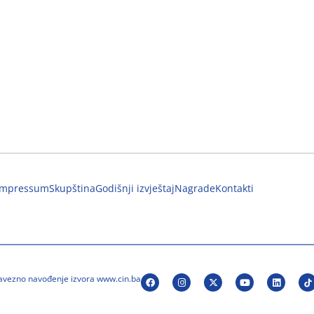
Impressum
Skupština
Godišnji izvještaj
Nagrade
Kontakti
bavezno navođenje izvora www.cin.ba