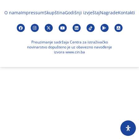
O nama
Impressum
Skupština
Godišnji izvještaj
Nagrade
Kontakti
Preuzimanje sadržaja Centra za istraživačko
novinarstvo dopušteno je uz obavezno navođenje
izvora www.cin.ba