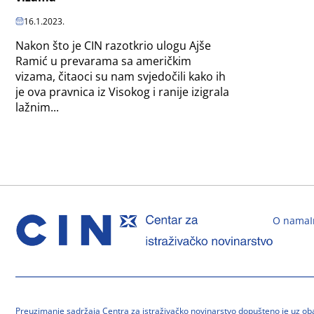
16.1.2023.
Nakon što je CIN razotkrio ulogu Ajše
Ramić u prevarama sa američkim
vizama, čitaoci su nam svjedočili kako ih
je ova pravnica iz Visokog i ranije izigrala
lažnim...
O nama
Preuzimanje sadržaja Centra za istraživačko novinarstvo dopušteno je uz o