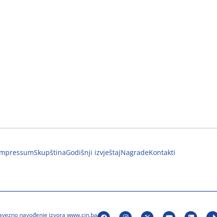
Impressum
Skupština
Godišnji izvještaj
Nagrade
Kontakti
bavezno navođenje izvora www.cin.ba