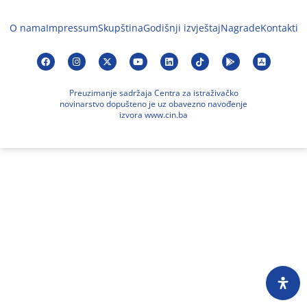
O nama
Impressum
Skupština
Godišnji izvještaj
Nagrade
Kontakti
Preuzimanje sadržaja Centra za istraživačko
novinarstvo dopušteno je uz obavezno navođenje
izvora www.cin.ba