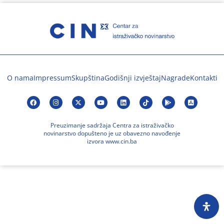
O nama
Impressum
Skupština
Godišnji izvještaj
Nagrade
Kontakti
Preuzimanje sadržaja Centra za istraživačko
novinarstvo dopušteno je uz obavezno navođenje
izvora www.cin.ba