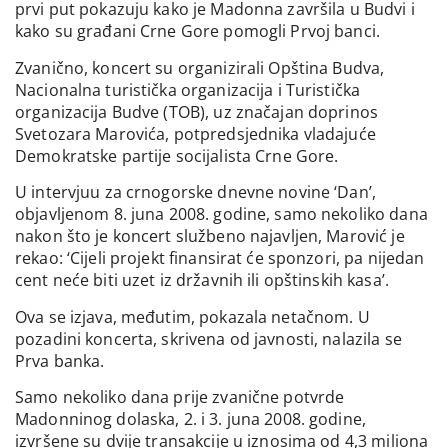
prvi put pokazuju kako je Madonna završila u Budvi i
kako su građani Crne Gore pomogli Prvoj banci.
Zvanično, koncert su organizirali Opština Budva,
Nacionalna turistička organizacija i Turistička
organizacija Budve (TOB), uz značajan doprinos
Svetozara Marovića, potpredsjednika vladajuće
Demokratske partije socijalista Crne Gore.
U intervjuu za crnogorske dnevne novine ‘Dan’,
objavljenom 8. juna 2008. godine, samo nekoliko dana
nakon što je koncert službeno najavljen, Marović je
rekao: ‘Cijeli projekt finansirat će sponzori, pa nijedan
cent neće biti uzet iz državnih ili opštinskih kasa’.
Ova se izjava, međutim, pokazala netačnom. U
pozadini koncerta, skrivena od javnosti, nalazila se
Prva banka.
Samo nekoliko dana prije zvanične potvrde
Madonninog dolaska, 2. i 3. juna 2008. godine,
izvršene su dvije transakcije u iznosima od 4,3 miliona