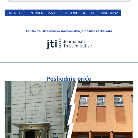
BUDŽET
CENTRALNA BANKA
DUGOVI
KREDIT
MADONNA
Centar za istraživačko novinarstvo je nosilac certifikata
Posljednje priče