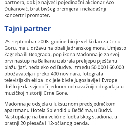
partnera, dok je najveći pojedinačni akcionar Aco
Đukanović, brat bivšeg premijera i nekadašnji
koncertni promoter.
Tajni partner
25. septembar 2008. godine bio je veliki dan za Crnu
Goru, malu državu na obali Jadranskog mora. Umjesto
Zagreba ili Beograda, pop ikona Madonna je za svoj
prvi nastup na Balkanu izabrala prelijepu pješčanu
plažu ‘Jaz’, nedaleko od Budve. Između 50.000 i 60.000
obožavatelja i preko 400 novinara, fotografa i
televizijskih ekipa iz cijele bivše Jugoslavije i Evrope
došlo je da svjedoči jednom od navažnijih događaja u
muzičkoj historiji Crne Gore.
Madonna je odsjela u luksuznom predsjedničkom
apartmanu Hotela Splendid u Bečićima, u Budvi.
Nastupila je na bini veličine fudbalskog stadiona, u
pratnji 20 plesača i 12-očlanog benda.