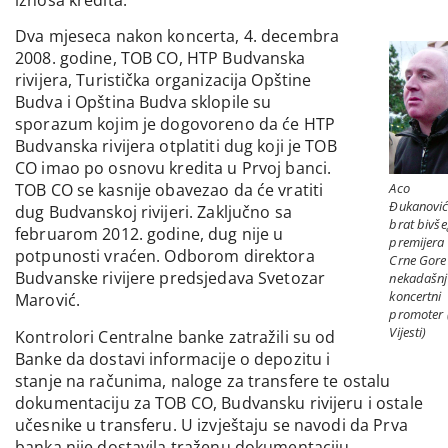
iznosa kredita.
Dva mjeseca nakon koncerta, 4. decembra
2008. godine, TOB CO, HTP Budvanska
rivijera, Turistička organizacija Opštine
Budva i Opština Budva sklopile su
sporazum kojim je dogovoreno da će HTP
Budvanska rivijera otplatiti dug koji je TOB
CO imao po osnovu kredita u Prvoj banci.
Aco
TOB CO se kasnije obavezao da će vratiti
Đukanović
dug Budvanskoj rivijeri. Zaključno sa
brat bivše
februarom 2012. godine, dug nije u
premijera
potpunosti vraćen. Odborom direktora
Crne Gore 
Budvanske rivijere predsjedava Svetozar
nekadašnj
koncertni
Marović.
promoter 
Vijesti)
Kontrolori Centralne banke zatražili su od
Banke da dostavi informacije o depozitu i
stanje na računima, naloge za transfere te ostalu
dokumentaciju za TOB CO, Budvansku rivijeru i ostale
učesnike u transferu. U izvještaju se navodi da Prva
banka nije dostavila traženu dokumentaciju.