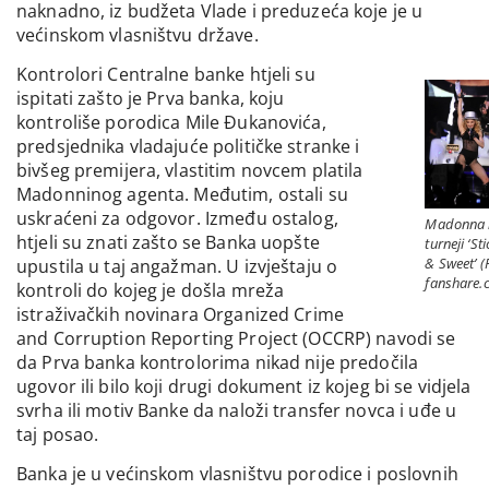
naknadno, iz budžeta Vlade i preduzeća koje je u
većinskom vlasništvu države.
Kontrolori Centralne banke htjeli su
ispitati zašto je Prva banka, koju
kontroliše porodica Mile Đukanovića,
predsjednika vladajuće političke stranke i
bivšeg premijera, vlastitim novcem platila
Madonninog agenta. Međutim, ostali su
uskraćeni za odgovor. Između ostalog,
Madonna 
htjeli su znati zašto se Banka uopšte
turneji ‘St
& Sweet’ (
upustila u taj angažman. U izvještaju o
fanshare.
kontroli do kojeg je došla mreža
istraživačkih novinara Organized Crime
and Corruption Reporting Project (OCCRP) navodi se
da Prva banka kontrolorima nikad nije predočila
ugovor ili bilo koji drugi dokument iz kojeg bi se vidjela
svrha ili motiv Banke da naloži transfer novca i uđe u
taj posao.
Banka je u većinskom vlasništvu porodice i poslovnih