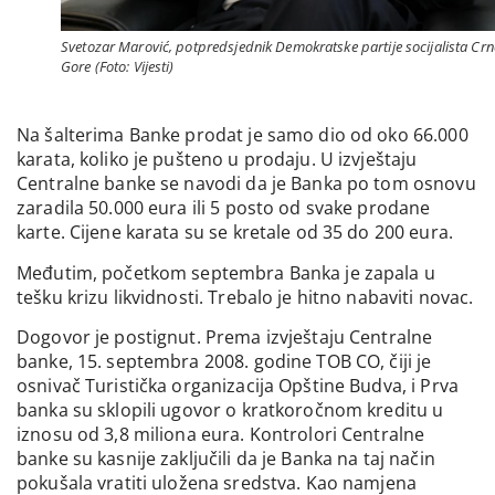
Svetozar Marović, potpredsjednik Demokratske partije socijalista Crn
Gore (Foto: Vijesti)
Na šalterima Banke prodat je samo dio od oko 66.000
karata, koliko je pušteno u prodaju. U izvještaju
Centralne banke se navodi da je Banka po tom osnovu
zaradila 50.000 eura ili 5 posto od svake prodane
karte. Cijene karata su se kretale od 35 do 200 eura.
Međutim, početkom septembra Banka je zapala u
tešku krizu likvidnosti. Trebalo je hitno nabaviti novac.
Dogovor je postignut. Prema izvještaju Centralne
banke, 15. septembra 2008. godine TOB CO, čiji je
osnivač Turistička organizacija Opštine Budva, i Prva
banka su sklopili ugovor o kratkoročnom kreditu u
iznosu od 3,8 miliona eura. Kontrolori Centralne
banke su kasnije zaključili da je Banka na taj način
pokušala vratiti uložena sredstva. Kao namjena