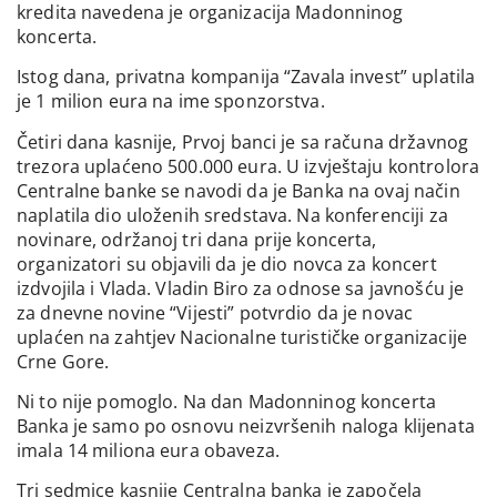
kredita navedena je organizacija Madonninog
koncerta.
Istog dana, privatna kompanija “Zavala invest” uplatila
je 1 milion eura na ime sponzorstva.
Četiri dana kasnije, Prvoj banci je sa računa državnog
trezora uplaćeno 500.000 eura. U izvještaju kontrolora
Centralne banke se navodi da je Banka na ovaj način
naplatila dio uloženih sredstava. Na konferenciji za
novinare, održanoj tri dana prije koncerta,
organizatori su objavili da je dio novca za koncert
izdvojila i Vlada. Vladin Biro za odnose sa javnošću je
za dnevne novine “Vijesti” potvrdio da je novac
uplaćen na zahtjev Nacionalne turističke organizacije
Crne Gore.
Ni to nije pomoglo. Na dan Madonninog koncerta
Banka je samo po osnovu neizvršenih naloga klijenata
imala 14 miliona eura obaveza.
Tri sedmice kasnije Centralna banka je započela