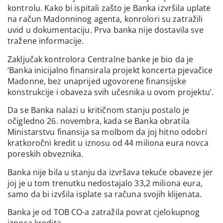
kontrolu. Kako bi ispitali zašto je Banka izvršila uplate
na račun Madonninog agenta, konrolori su zatražili
uvid u dokumentaciju. Prva banka nije dostavila sve
tražene informacije.
Zaključak kontrolora Centralne banke je bio da je
‘Banka inicijalno finansirala projekt koncerta pjevačice
Madonne, bez unaprijed ugovorene finansijske
konstrukcije i obaveza svih učesnika u ovom projektu’.
Da se Banka nalazi u kritičnom stanju postalo je
očigledno 26. novembra, kada se Banka obratila
Ministarstvu finansija sa molbom da joj hitno odobri
kratkoročni kredit u iznosu od 44 miliona eura novca
poreskih obveznika.
Banka nije bila u stanju da izvršava tekuće obaveze jer
joj je u tom trenutku nedostajalo 33,2 miliona eura,
samo da bi izvšila isplate sa računa svojih klijenata.
Banka je od TOB CO-a zatražila povrat cjelokupnog