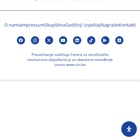
O nama
Impressum
Skupština
Godišnji izvještaj
Nagrade
Kontakti
Preuzimanje sadržaja Centra za istraživačko
novinarstvo dopušteno je uz obavezno navođenje
izvora www.cin.ba