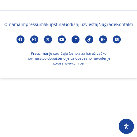
O nama
Impressum
Skupština
Godišnji izvještaj
Nagrade
Kontakti
Preuzimanje sadržaja Centra za istraživačko
novinarstvo dopušteno je uz obavezno navođenje
izvora www.cin.ba