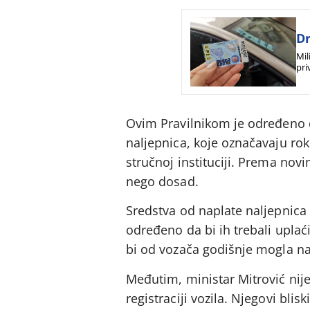
Dr
Mil
pri
pro
Ovim Pravilnikom je određeno 
naljepnica, koje označavaju rok 
stručnoj instituciji. Prema nov
nego dosad.
Sredstva od naplate naljepnica 
određeno da bi ih trebali uplaći
bi od vozača godišnje mogla na
Međutim, ministar Mitrović nije
registraciji vozila. Njegovi blis