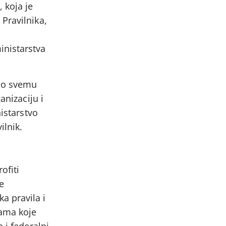
 koja je
Pravilnika,
inistarstva
e o svemu
anizaciju i
istarstvo
ilnik.
ofiti
ke
a pravila i
mama koje
 i federalni