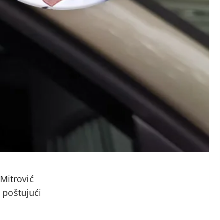
 Mitrović
e poštujući