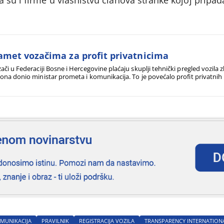
met vozačima za profit privatnicima
ači u Federaciji Bosne i Hercegovine plaćaju skuplji tehnički pregled vozila 
ona donio ministar prometa i komunikacija. To je povećalo profit privatni
 bliski njegovoj stranci.
OMUNIKACIJA
PRAVILNIK
REGISTRACIJA VOZILA
TRANSPARENCY INTERNATION