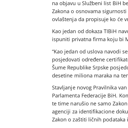
na objavu u Službeni list BiH 
Zakona o osnovama sigurnosti 
ovlaštenja da propisuje ko će v
Kao jedan od dokaza TIBiH navo
ispuniti privatna firma koju bi
“Kao jedan od uslova navodi se d
posjedovati određene certifikat
Šume Republike Srpske posjedo
desetine miliona maraka na tend
Stavljanje novog Pravilnika van
Parlamenta Federacije BiH. Kom
te time narušio ne samo Zakon
agenciji za identifikacione dok
Zakon o zaštiti ličnih podatak