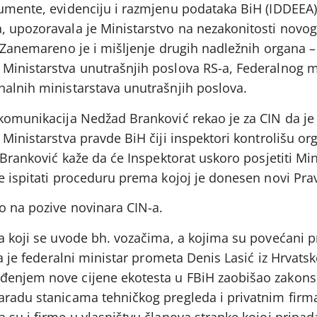
umente, evidenciju i razmjenu podataka BiH (IDDEEA),
, upozoravala je Ministarstvo na nezakonitosti novog 
. Zanemareno je i mišljenje drugih nadležnih organa –
Ministarstva unutrašnjih poslova RS-a, Federalnog m
nalnih ministarstava unutrašnjih poslova.
 komunikacija Nedžad Branković rekao je za CIN da j
Ministarstva pravde BiH čiji inspektori kontrolišu org
 Branković kaže da će Inspektorat uskoro posjetiti Min
e ispitati proceduru prema kojoj je donesen novi Prav
o na pozive novinara CIN-a.
a koji se uvode bh. vozačima, a kojima su povećani pr
da je federalni ministar prometa Denis Lasić iz Hrvats
enjem nove cijene ekotesta u FBiH zaobišao zakonsk
aradu stanicama tehničkog pregleda i privatnim fir
 su i firme u vlasništvu članova stranke kojoj pripada