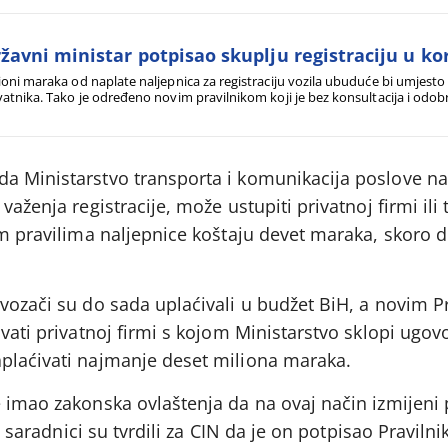
žavni ministar potpisao skuplju registraciju u kor
ioni maraka od naplate naljepnica za registraciju vozila ubuduće bi umjesto 
vatnika. Tako je određeno novim pravilnikom koji je bez konsultacija i odob
meta i komunikacija.
da Ministarstvo transporta i komunikacija poslove n
važenja registracije, može ustupiti privatnoj firmi ili
im pravilima naljepnice koštaju devet maraka, skoro d
vozači su do sada uplaćivali u budžet BiH, a novim P
vati privatnoj firmi s kojom Ministarstvo sklopi ugov
plaćivati najmanje deset miliona maraka.
 imao zakonska ovlaštenja da na ovaj način izmijeni 
ki saradnici su tvrdili za CIN da je on potpisao Pravilni