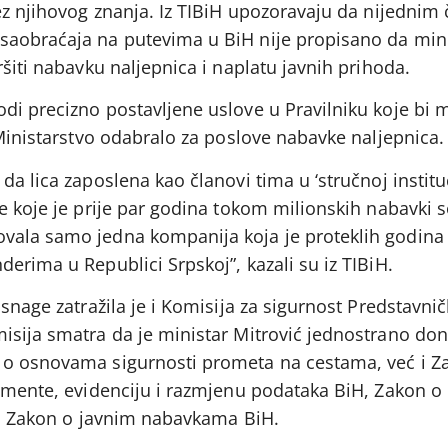
bez njihovog znanja. Iz TIBiH upozoravaju da nijednim
saobraćaja na putevima u BiH nije propisano da min
ršiti nabavku naljepnica i naplatu javnih prihoda.
di precizno postavljene uslove u Pravilniku koje bi 
 Ministarstvo odabralo za poslove nabavke naljepnica.
a lica zaposlena kao članovi tima u ‘stručnoj institu
e koje je prije par godina tokom milionskih nabavki s
vala samo jedna kompanija koja je proteklih godina
erima u Republici Srpskoj”, kazali su iz TIBiH.
 snage zatražila je i Komisija za sigurnost Predstavn
isija smatra da je ministar Mitrović jednostrano doni
 o osnovama sigurnosti prometa na cestama, već i Z
umente, evidenciju i razmjenu podataka BiH, Zakon o 
a i Zakon o javnim nabavkama BiH.