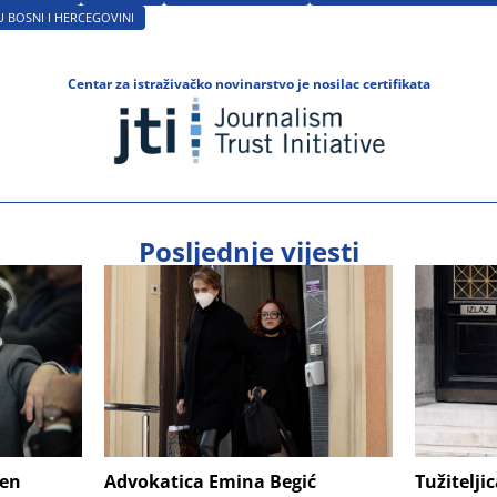
 BOSNI I HERCEGOVINI
Centar za istraživačko novinarstvo je nosilac certifikata
Posljednje vijesti
šen
Advokatica Emina Begić
Tužitelji