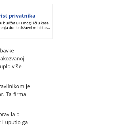
ist privatnika
u budžet BiH mogli ići u kase
renja donio državni ministar
abavke
 takozvanoj
uplo više
ravilnikom je
or. Ta firma
pravila o
k i uputio ga