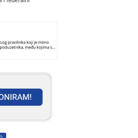
zbog pravilnika koji je mimo
h poduzetnika, među kojima su i
AL