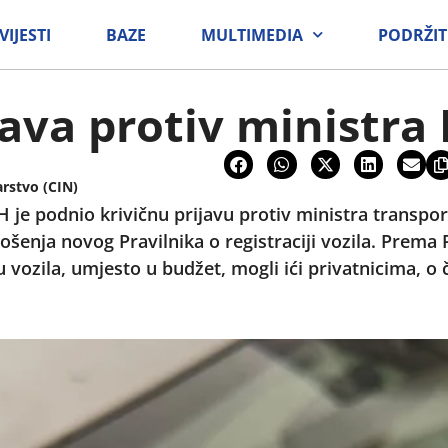
VIJESTI
BAZE
MULTIMEDIA
PODRŽIT
java protiv ministra
arstvo (CIN)
 je podnio krivičnu prijavu protiv ministra transpor
šenja novog Pravilnika o registraciji vozila. Prema 
ju vozila, umjesto u budžet, mogli ići privatnicima, o