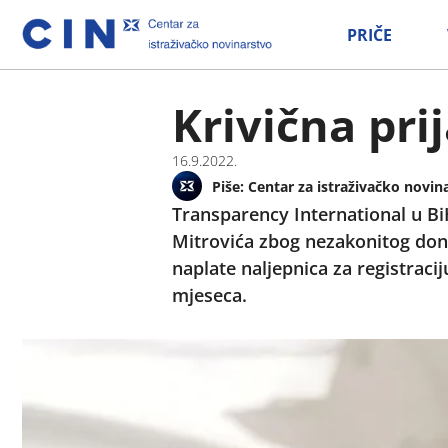
PRIČE
Krivična pri
16.9.2022.
Piše:
Centar za istraživačko novin
Transparency International u BiH
Mitrovića zbog nezakonitog dono
naplate naljepnica za registraci
mjeseca.