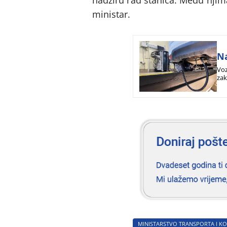
ministar.
Na
Voz
zak
oni
MINISTARSTVO TRANSPORTA I K