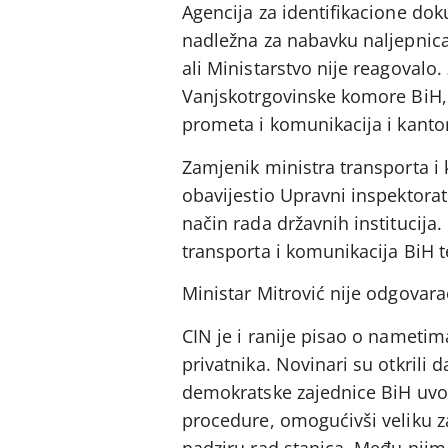
Agencija za identifikacione dok
nadležna za nabavku naljepnica
ali Ministarstvo nije reagovalo
Vanjskotrgovinske komore BiH, 
prometa i komunikacija i kanto
Zamjenik ministra transporta i
obavijestio Upravni inspektorat 
način rada državnih institucija.
transporta i komunikacija BiH t
Ministar Mitrović nije odgovara
CIN je i ranije pisao o nametim
privatnika. Novinari su otkrili 
demokratske zajednice BiH uvođ
procedure, omogućivši veliku z
nadziru rad stanica. Među njima