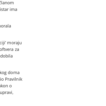
 članom
istar ima
morala
ciji’ moraju
oftvera za
 dobila
ičkog doma
o Pravilnik
akon o
upravi,