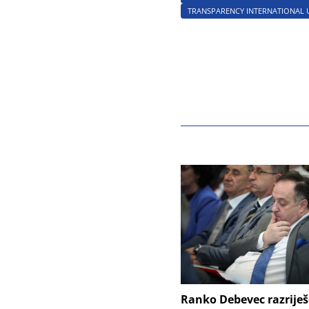
TRANSPARENCY INTERNATIONAL U
Ranko Debevec razrije