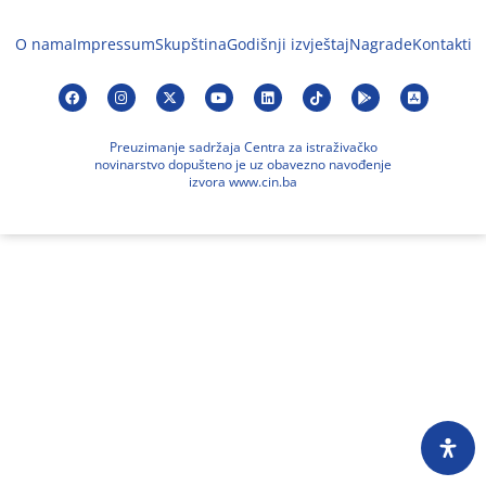
O nama
Impressum
Skupština
Godišnji izvještaj
Nagrade
Kontakti
Preuzimanje sadržaja Centra za istraživačko
novinarstvo dopušteno je uz obavezno navođenje
izvora www.cin.ba