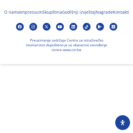
O nama
Impressum
Skupština
Godišnji izvještaj
Nagrade
Kontakti
Preuzimanje sadržaja Centra za istraživačko
novinarstvo dopušteno je uz obavezno navođenje
izvora www.cin.ba