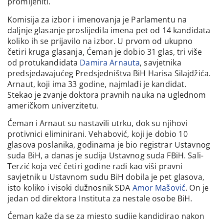
promijeniti.
Komisija za izbor i imenovanja je Parlamentu na
daljnje glasanje proslijedila imena pet od 14 kandidata
koliko ih se prijavilo na izbor. U prvom od ukupno
četiri kruga glasanja, Ćeman je dobio 31 glas, tri više
od protukandidata
Damira Arnauta
, savjetnika
predsjedavajućeg Predsjedništva BiH Harisa Silajdžića.
Arnaut, koji ima 33 godine, najmlađi je kandidat.
Stekao je zvanje doktora pravnih nauka na uglednom
američkom univerzitetu.
Ćeman i Arnaut su nastavili utrku, dok su njihovi
protivnici eliminirani. Vehabović, koji je dobio 10
glasova poslanika, godinama je bio registrar Ustavnog
suda BiH, a danas je sudija Ustavnog suda FBiH. Sali-
Terzić koja već četiri godine radi kao viši pravni
savjetnik u Ustavnom sudu BiH dobila je pet glasova,
isto koliko i visoki dužnosnik SDA
Amor Mašović
. On je
jedan od direktora Instituta za nestale osobe BiH.
Ćeman kaže da se za mjesto sudije kandidirao nakon