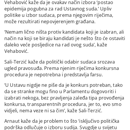
Vehabović kaže da je ovakav način izbora ‘postao
epidemija pogubna za rad Ustavnog suda.’ Upliv
politike u izbor sudaca, prema njegovim riječima,
može rezultirati nepovjerenjem građana.
‘Nemam lično ništa protiv kandidata koji je izabran, ali
način na koji se biraju kandidati je nešto što će ostaviti
daleko veće posljedice na rad ovog suda’, kaže
Vehabović.
Sali-Terzić kaže da politički odabir sudaca srozava
ugled pravosuđa. Prema njenim riječima konkursna
procedura je nepotrebna i predstavlja farsu.
‘U Ustavu nigdje ne piše da je konkurs potreban, tako
da se stranke mogu fino u Parlamentu dogovoriti i
izabrati nekoga, bez pravljenja zaleđa tipa provođenja
konkursa, transparentnih procedura, jer to, evo smo
vidjeli, nema veze ni sa čim’, kaže Sali-Terzić.
Arnaut kaže da je problem to što ‘isključivo politička
podrška odlučuje o izboru sudija. Svugdje u svijetu