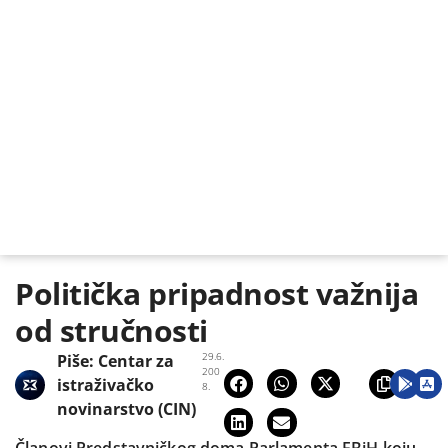
Politička pripadnost važnija
od stručnosti
29.6.
Piše:
Centar za
200
istraživačko
8.
novinarstvo (CIN)