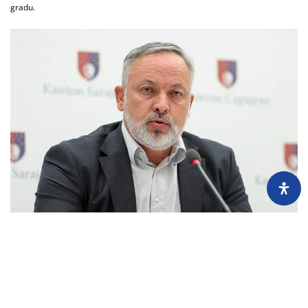
gradu.
Imovina političara: (ne)prijavljene nekretnine Mahira Devića
24.7.2026.
Mahir Dević, zastupnik u Skupštini KS, nije poštovao državni zakon, ali jeste
kantonalni, pa je svoju imovinu uredno prijavljivao Uredu za borbu protiv