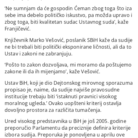
‘Ne sumnjam da će gospodin Ćeman zbog toga što iza
sebe ima debelo političko iskustvo, pa možda upravo i
zbog toga, biti kvalitetan sudac Ustavnog suda’, kaže
Franjičević.
Književnik Marko Vešović, poslanik SBiH kaže da sudije
ne bi trebali biti politički eksponirane ličnosti, ali da to
Ustav i zakoni ne zabranjuju.
‘Pošto to zakon dozvoljava, mi moramo da poštujemo
zakone ili da ih mijenjamo’, kaže Vešović.
Ustav BiH, koji je dio Dejtonskog mirovnog sporazuma
propisao je, naime, da sudije najviše pravosudne
institucije trebaju biti ‘istaknuti pravnici visokog
moralnog ugleda.’ Ovako uopšteni kriterij ostavlja
dovoljno prostora za različita tumačenja.
Ured visokog predstavnika u BiH je još 2005. godine
preporučio Parlamentu da preciznije definira kriterije
izbora sudija. Preporuka je ponovljena u aprilu ove