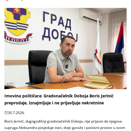
Imovina političara: Gradonačelnik Doboja Boris Jerinić
preprodaje, iznajmljuje i ne prijavljuje nekretnine
30.7.2026.
Boris Jerinić, dugogodišnji gradonačelnik Doboja, nije prijavio da njegova
supruga Aleksandra posjeduje stan, dvije garaže i poslovni prostor u ovom