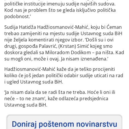
političke institucije imenuju sudije najviših sudova.
Kod nas je problem što se gleda isključivo politička
podobnost.’
Sudija Hatidža Hadžiosmanović-Mahić, koju bi Ćeman
trebao zamijeniti na mjestu sudije Ustavnog suda BiH
nije željela komentirati njegov izbor. ‘Došli su i ovi
drugi, gospođa Palavrić, (Krstan) Simić kojeg smo
doskora gledali sa Miloradom Dodikom – pa ništa. Kad
su mogli oni, može i ovaj. Ja nisam iznenađena.’
Hadžiosmanović-Mahić kaže da je teško procijeniti
koliko će još jedan politički odabir sudije uticati na rad
i ugled Ustavnog suda BiH.
‘Ja nisam dala da se radi šta ne treba. Hoće li oni ili
neće – to ne znam’, kaže odlazeća predsjednica
Ustavnog suda BiH.