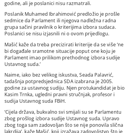
godine, ali je poslanici nisu razmatrali.
Poslanik Muhamed Ibrahimović predložio je prošle
sedmice da Parlament ili njegova nadležna radna
grupa sačini pravilnik o kriterijima izbora sudaca.
Poslanici se nisu izjasnili ni o ovom prijedlogu.
Mašić kaže da treba precizirati kriterije da se više ‘ne
bi događale sramotne situacije poput one koju je
Parlament imao prilikom prethodnog izbora sudije
Ustavnog suda.’
Naime, iako bez velikog iskustva, Seada Palavrić,
tadašnja potpredsjednica SDA izabrana je 2005.
godine za ustavnog sudiju. Njen protukandidat je bio
Kasim Trnka, ugledni pravni stručnjak, profesor i
sudija Ustavnog suda FBiH.
‘Cijela država, bukvalno svi smijali su se Parlamentu
zbog prošlog izbora sudije Ustavnog suda. Upravo
zbog toga sam zadovoljan što se nije ponovila slična
lakrdija’, kaže Mašić, koji izražava zadovoljstvo što je