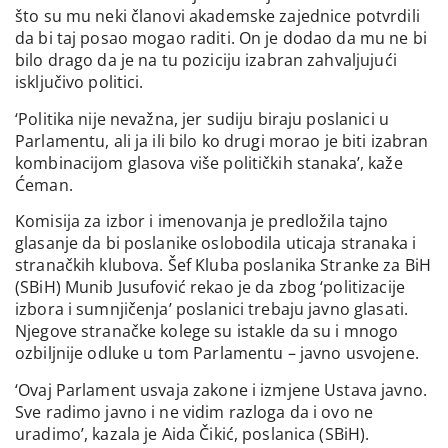
što su mu neki članovi akademske zajednice potvrdili
da bi taj posao mogao raditi. On je dodao da mu ne bi
bilo drago da je na tu poziciju izabran zahvaljujući
isključivo politici.
‘Politika nije nevažna, jer sudiju biraju poslanici u
Parlamentu, ali ja ili bilo ko drugi morao je biti izabran
kombinacijom glasova više političkih stanaka’, kaže
Ćeman.
Komisija za izbor i imenovanja je predložila tajno
glasanje da bi poslanike oslobodila uticaja stranaka i
stranačkih klubova. Šef Kluba poslanika Stranke za BiH
(SBiH) Munib Jusufović rekao je da zbog ‘politizacije
izbora i sumnjičenja’ poslanici trebaju javno glasati.
Njegove stranačke kolege su istakle da su i mnogo
ozbiljnije odluke u tom Parlamentu – javno usvojene.
‘Ovaj Parlament usvaja zakone i izmjene Ustava javno.
Sve radimo javno i ne vidim razloga da i ovo ne
uradimo’, kazala je Aida Čikić, poslanica (SBiH).