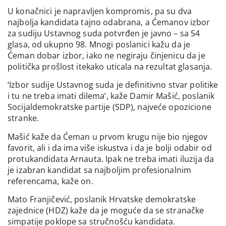
U konačnici je napravljen kompromis, pa su dva
najbolja kandidata tajno odabrana, a Ćemanov izbor
za sudiju Ustavnog suda potvrđen je javno – sa 54
glasa, od ukupno 98. Mnogi poslanici kažu da je
Ćeman dobar izbor, iako ne negiraju činjenicu da je
politička prošlost itekako uticala na rezultat glasanja.
‘Izbor sudije Ustavnog suda je definitivno stvar politike
i tu ne treba imati dilema’, kaže Damir Mašić, poslanik
Socijaldemokratske partije (SDP), najveće opozicione
stranke.
Mašić kaže da Ćeman u prvom krugu nije bio njegov
favorit, ali i da ima više iskustva i da je bolji odabir od
protukandidata Arnauta. Ipak ne treba imati iluzija da
je izabran kandidat sa najboljim profesionalnim
referencama, kaže on.
Mato Franjičević, poslanik Hrvatske demokratske
zajednice (HDZ) kaže da je moguće da se stranačke
simpatije poklope sa stručnošću kandidata.