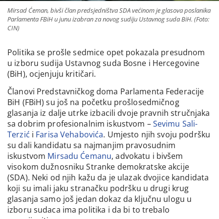
Mirsad Ćeman, bivši član predsjedništva SDA većinom je glasova poslanika
Parlamenta FBiH u junu izabran za novog sudiju Ustavnog suda BiH. (Foto:
CIN)
Politika se prošle sedmice opet pokazala presudnom
u izboru sudija Ustavnog suda Bosne i Hercegovine
(BiH), ocjenjuju kritičari.
Članovi Predstavničkog doma Parlamenta Federacije
BiH (FBiH) su još na početku prošlosedmičnog
glasanja iz dalje utrke izbacili dvoje pravnih stručnjaka
sa dobrim profesionalnim iskustvom –
Sevimu Sali-
Terzić
i
Farisa Vehabovića
. Umjesto njih svoju podršku
su dali kandidatu sa najmanjim pravosudnim
iskustvom
Mirsadu Ćemanu
, advokatu i bivšem
visokom dužnosniku Stranke demokratske akcije
(SDA). Neki od njih kažu da je ulazak dvojice kandidata
koji su imali jaku stranačku podršku u drugi krug
glasanja samo još jedan dokaz da ključnu ulogu u
izboru sudaca ima politika i da bi to trebalo