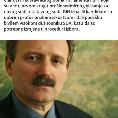
Članovi Predstavničkog doma Parlamenta FBiH koju
su već u prvom krugu prošlosedmičnog glasanja za
novog sudiju Ustavnog suda BiH izbacili kandidate sa
dobrim profesionalnim iskustvom i dali podršku
bivšem visokom dužnosniku SDA, kažu da su
potrebne izmjene u proceduri izbora.