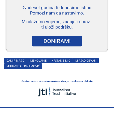
DAMIR MAŠIĆ
IMENOVANJE
KRSTAN SIMIĆ
MIRSAD ĆEMAN
MUHAMED IBRAHIMOVIĆ
Centar za istraživačko novinarstvo je nosilac certifikata