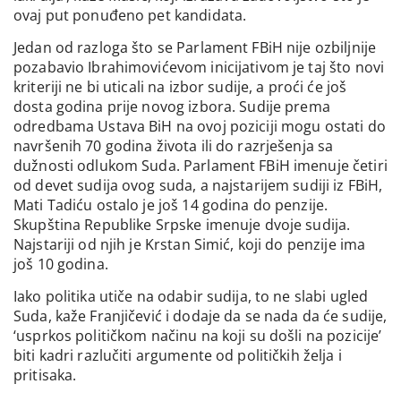
ovaj put ponuđeno pet kandidata.
Jedan od razloga što se Parlament FBiH nije ozbiljnije
pozabavio Ibrahimovićevom inicijativom je taj što novi
kriteriji ne bi uticali na izbor sudije, a proći će još
dosta godina prije novog izbora. Sudije prema
odredbama Ustava BiH na ovoj poziciji mogu ostati do
navršenih 70 godina života ili do razrješenja sa
dužnosti odlukom Suda. Parlament FBiH imenuje četiri
od devet sudija ovog suda, a najstarijem sudiji iz FBiH,
Mati Tadiću ostalo je još 14 godina do penzije.
Skupština Republike Srpske imenuje dvoje sudija.
Najstariji od njih je Krstan Simić, koji do penzije ima
još 10 godina.
Iako politika utiče na odabir sudija, to ne slabi ugled
Suda, kaže Franjičević i dodaje da se nada da će sudije,
‘usprkos političkom načinu na koji su došli na pozicije’
biti kadri razlučiti argumente od političkih želja i
pritisaka.