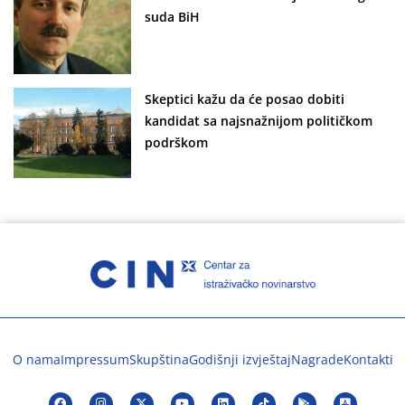
suda BiH
Skeptici kažu da će posao dobiti
kandidat sa najsnažnijom političkom
podrškom
O nama
Impressum
Skupština
Godišnji izvještaj
Nagrade
Kontakti