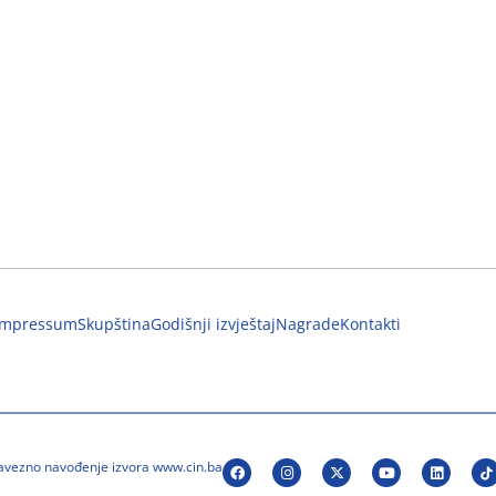
Impressum
Skupština
Godišnji izvještaj
Nagrade
Kontakti
bavezno navođenje izvora www.cin.ba