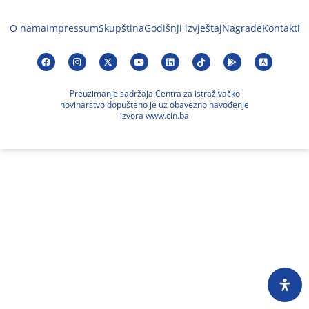
O nama
Impressum
Skupština
Godišnji izvještaj
Nagrade
Kontakti
Preuzimanje sadržaja Centra za istraživačko
novinarstvo dopušteno je uz obavezno navođenje
izvora www.cin.ba