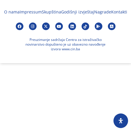
O nama
Impressum
Skupština
Godišnji izvještaj
Nagrade
Kontakti
Preuzimanje sadržaja Centra za istraživačko
novinarstvo dopušteno je uz obavezno navođenje
izvora www.cin.ba