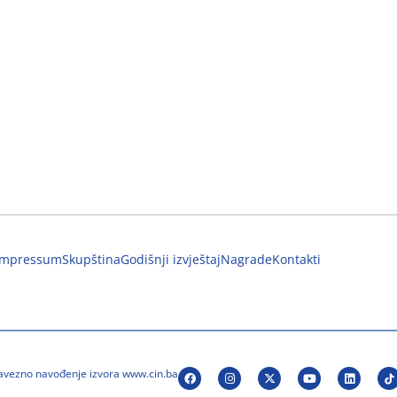
Impressum
Skupština
Godišnji izvještaj
Nagrade
Kontakti
bavezno navođenje izvora www.cin.ba