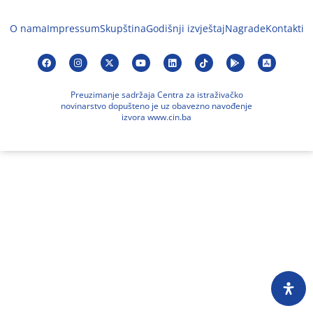
O nama
Impressum
Skupština
Godišnji izvještaj
Nagrade
Kontakti
Preuzimanje sadržaja Centra za istraživačko
novinarstvo dopušteno je uz obavezno navođenje
izvora www.cin.ba