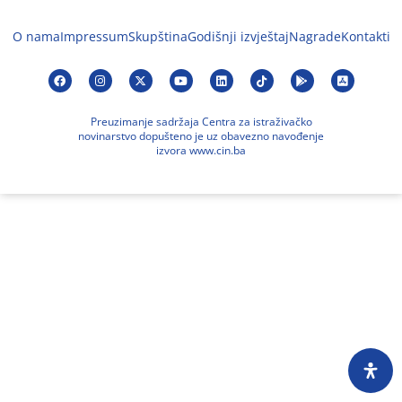
O nama
Impressum
Skupština
Godišnji izvještaj
Nagrade
Kontakti
Preuzimanje sadržaja Centra za istraživačko
novinarstvo dopušteno je uz obavezno navođenje
izvora www.cin.ba