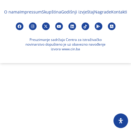
O nama
Impressum
Skupština
Godišnji izvještaj
Nagrade
Kontakti
Preuzimanje sadržaja Centra za istraživačko
novinarstvo dopušteno je uz obavezno navođenje
izvora www.cin.ba