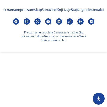
O nama
Impressum
Skupština
Godišnji izvještaj
Nagrade
Kontakti
Preuzimanje sadržaja Centra za istraživačko
novinarstvo dopušteno je uz obavezno navođenje
izvora www.cin.ba