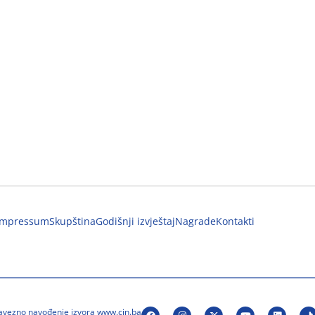
Impressum
Skupština
Godišnji izvještaj
Nagrade
Kontakti
bavezno navođenje izvora www.cin.ba