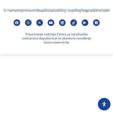
O nama
Impressum
Skupština
Godišnji izvještaj
Nagrade
Kontakti
Preuzimanje sadržaja Centra za istraživačko
novinarstvo dopušteno je uz obavezno navođenje
izvora www.cin.ba