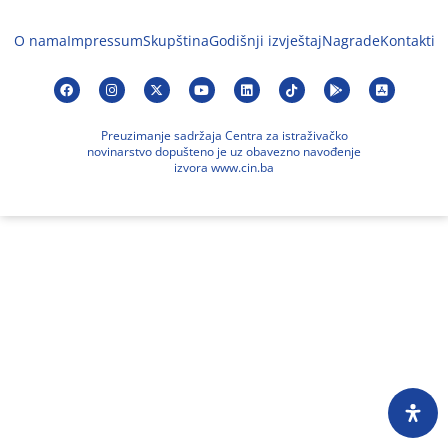
O nama
Impressum
Skupština
Godišnji izvještaj
Nagrade
Kontakti
Preuzimanje sadržaja Centra za istraživačko
novinarstvo dopušteno je uz obavezno navođenje
izvora www.cin.ba