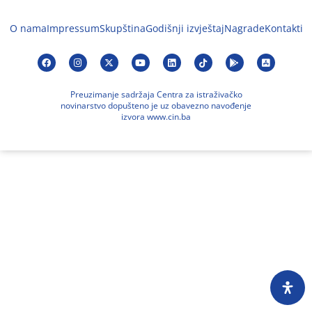
O nama
Impressum
Skupština
Godišnji izvještaj
Nagrade
Kontakti
Preuzimanje sadržaja Centra za istraživačko
novinarstvo dopušteno je uz obavezno navođenje
izvora www.cin.ba