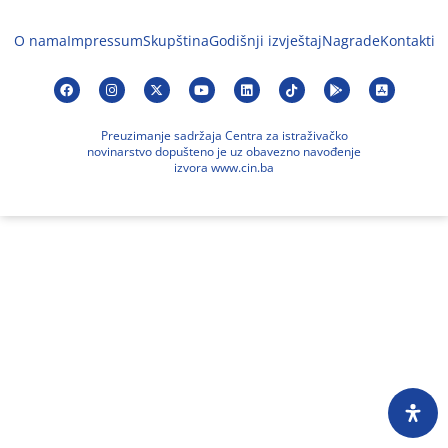
O nama
Impressum
Skupština
Godišnji izvještaj
Nagrade
Kontakti
Preuzimanje sadržaja Centra za istraživačko
novinarstvo dopušteno je uz obavezno navođenje
izvora www.cin.ba