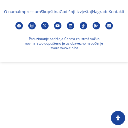
O nama
Impressum
Skupština
Godišnji izvještaj
Nagrade
Kontakti
Preuzimanje sadržaja Centra za istraživačko
novinarstvo dopušteno je uz obavezno navođenje
izvora www.cin.ba