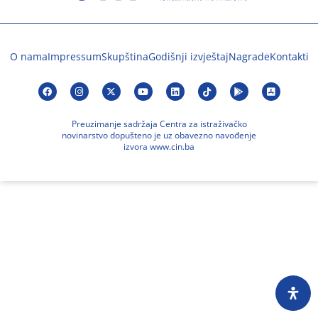
O nama
Impressum
Skupština
Godišnji izvještaj
Nagrade
Kontakti
Preuzimanje sadržaja Centra za istraživačko
novinarstvo dopušteno je uz obavezno navođenje
izvora www.cin.ba